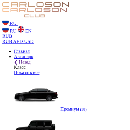
RU
RU
EN
RUB
RUB
AED
USD
Главная
Автопарк
❮
Назад
Класс
Показать все
Премиум
(18)