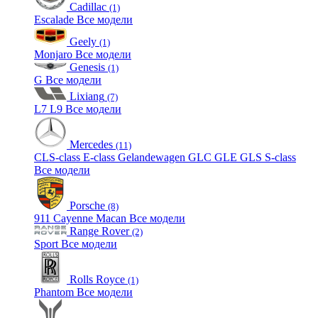
Cadillac
(1)
Escalade
Все модели
Geely
(1)
Monjaro
Все модели
Genesis
(1)
G
Все модели
Lixiang
(7)
L7
L9
Все модели
Mercedes
(11)
CLS-class
E-class
Gelandewagen
GLC
GLE
GLS
S-class
Все модели
Porsche
(8)
911
Cayenne
Macan
Все модели
Range Rover
(2)
Sport
Все модели
Rolls Royce
(1)
Phantom
Все модели