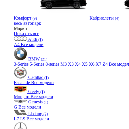
Комфорт
Кабриолеты
(9)
(4)
весь автопарк
Марки
Показать все
Audi
(1)
A4
Все модели
BMW
(21)
3-Series
5-Series
8-series
M3
X3
X4
X5
X6
X7
Z4
Все моде
Cadillac
(1)
Escalade
Все модели
Geely
(1)
Monjaro
Все модели
Genesis
(1)
G
Все модели
Lixiang
(7)
L7
L9
Все модели