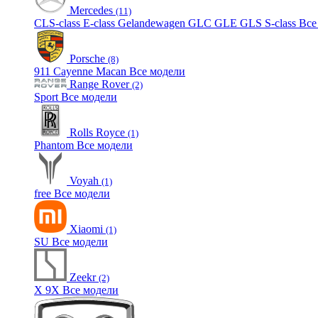
Mercedes
(11)
CLS-class
E-class
Gelandewagen
GLC
GLE
GLS
S-class
Все
Porsche
(8)
911
Cayenne
Macan
Все модели
Range Rover
(2)
Sport
Все модели
Rolls Royce
(1)
Phantom
Все модели
Voyah
(1)
free
Все модели
Xiaomi
(1)
SU
Все модели
Zeekr
(2)
X
9X
Все модели