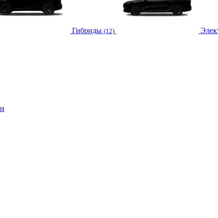
Гибриды
Элек
(12)
ли