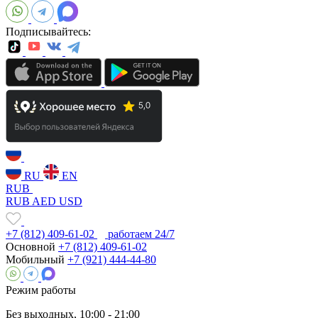
Подписывайтесь:
RU
EN
RUB
RUB
AED
USD
+7 (812) 409-61-02
работаем 24/7
Основной
+7 (812) 409-61-02
Мобильный
+7 (921) 444-44-80
Режим работы
Без выходных, 10:00 - 21:00