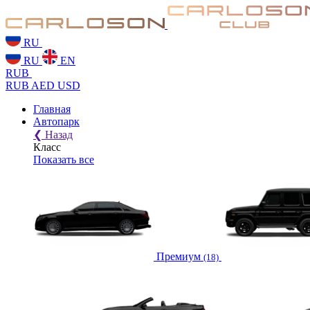
RU
RU
EN
RUB
RUB
AED
USD
Главная
Автопарк
❮
Назад
Класс
Показать все
Премиум
(18)